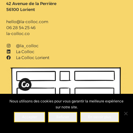
42 Avenue de la Perrière
56100 Lorient
hello@la-colloc.com
06 28 54 25 46
la-colloc.co
@la_colloc
La Colloc
La Colloc Lorient
Nous utilisons des cookies pour vous garantir la meilleure expérience
sur notre site.
Accepter
Refuser
En savoir plus