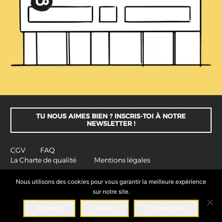
TU NOUS AIMES BIEN ? INSCRIS-TOI À NOTRE
NEWSLETTER !
CGV
FAQ
La Charte de qualité
Mentions légales
Nous utilisons des cookies pour vous garantir la meilleure expérience
© La Colloc tous droits réservés.
Ce site est une réalisation
sur notre site.
Co
llaborative – Design et Rédaction : La Colloc – Photos : La Colloc,
Accepter
Refuser
En savoir plus
Marie Sébire
,
Alexandre Courjas
et Jean-Marie Liot – Webmasters : La
Colloc,
La Coquille Web
et
Klerthis