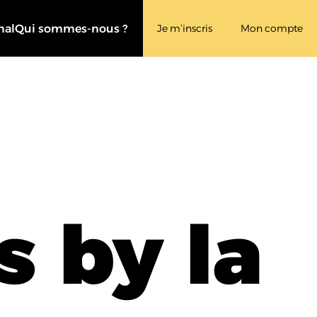
nal
Qui sommes-nous ?
Je m’inscris
Mon compte
s by la