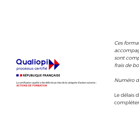
Ces format
accompagne
sont compr
frais de b
N
uméro
d
Le délais 
compléter 