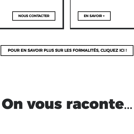
Formation
NOUS CONTACTER
EN SAVOIR +
« Créer,
gérer,
POUR EN SAVOIR PLUS SUR LES FORMALITÉS, CLIQUEZ ICI !
animer et
aménager
un tiers-
On vous raconte…
lieu »