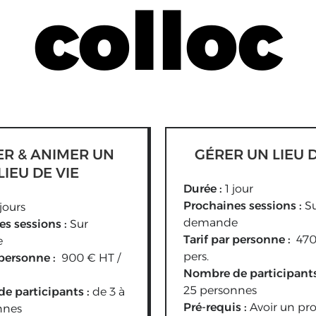
colloc
ER & ANIMER UN
GÉRER UN LIEU D
LIEU DE VIE
Durée :
1 jour
Prochaines sessions :
S
jours
demande
es sessions :
Sur
Tarif par personne :
47
e
pers.
 personne :
900 € HT /
Nombre de participants
25 personnes
e participants :
de 3 à
Pré-requis :
Avoir un pro
nnes