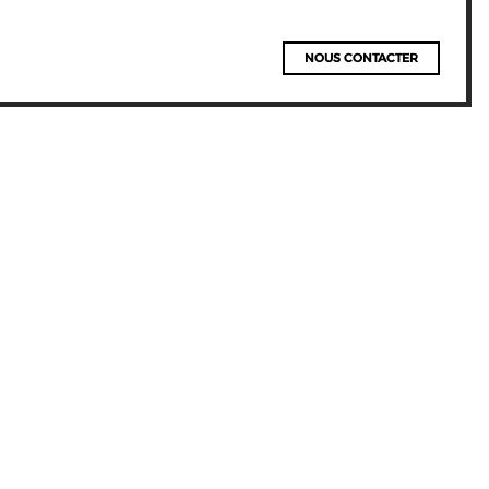
NOUS CONTACTER
L’histoire
incroyable
de
Bigouden
Makers