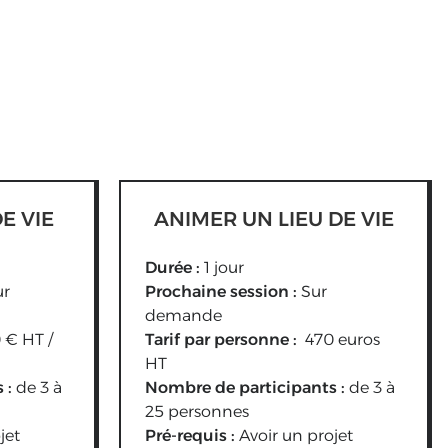
E VIE
ANIMER UN LIEU DE VIE
Durée :
1 jour
ur
Prochaine session :
Sur
demande
0
€ HT /
Tarif par personne :
470 euros
HT
 :
de 3 à
Nombre de participants :
de 3 à
25 personnes
jet
Pré-requis :
Avoir un projet